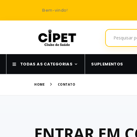
Bem-vindo!
TODAS AS CATEGORIAS
SUPLEMENTOS
HOME
CONTATO
ENTRAR EM 