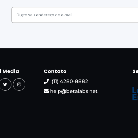
l Media
Contato
S
(11) 4280-8882
help@betalabs.net