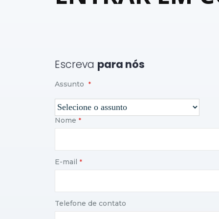
Escreva
para nós
Assunto
Nome
E-mail
Telefone de contato